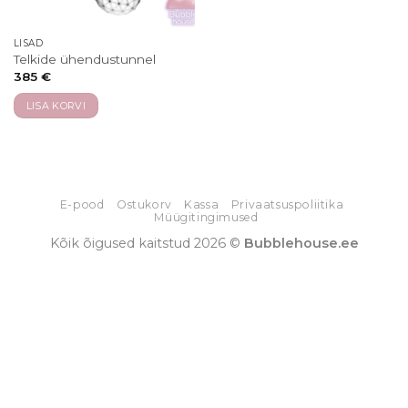
LISAD
Telkide ühendustunnel
385
€
LISA KORVI
E-pood
Ostukorv
Kassa
Privaatsuspoliitika
Müügitingimused
Kõik õigused kaitstud 2026 ©
Bubblehouse.ee