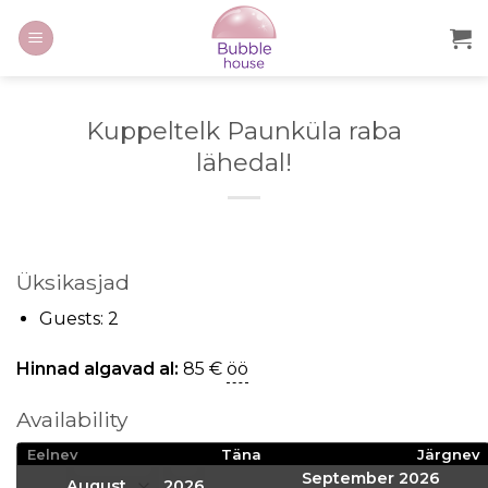
Kuppeltelk Paunküla raba
lähedal!
Üksikasjad
Guests:
2
Hinnad algavad al:
85
€
öö
Availability
Eelnev
Täna
Järgnev
September 2026