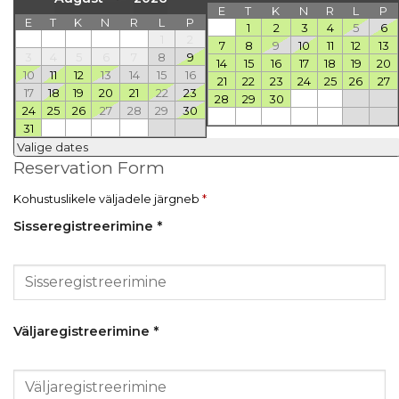
E
T
K
N
R
L
P
E
T
K
N
R
L
P
1
2
3
4
5
6
1
2
7
8
9
10
11
12
13
3
4
5
6
7
8
9
14
15
16
17
18
19
20
10
11
12
13
14
15
16
21
22
23
24
25
26
27
17
18
19
20
21
22
23
28
29
30
24
25
26
27
28
29
30
31
Valige dates
Reservation Form
Kohustuslikele väljadele järgneb
*
Sisseregistreerimine
*
Väljaregistreerimine
*